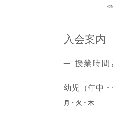
HO
入会案内
授業時間
幼児（年中・
月・火・木